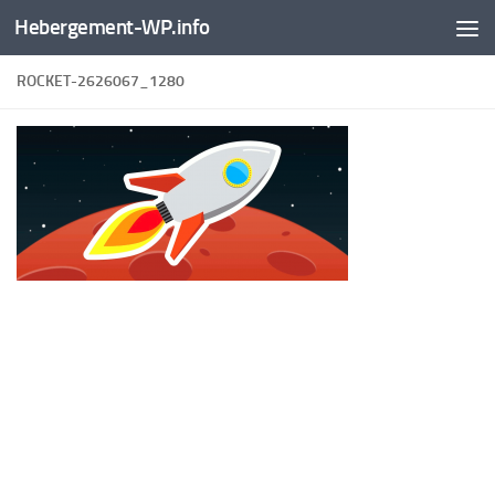
Hebergement-WP.info
Skip to content
ROCKET-2626067_1280