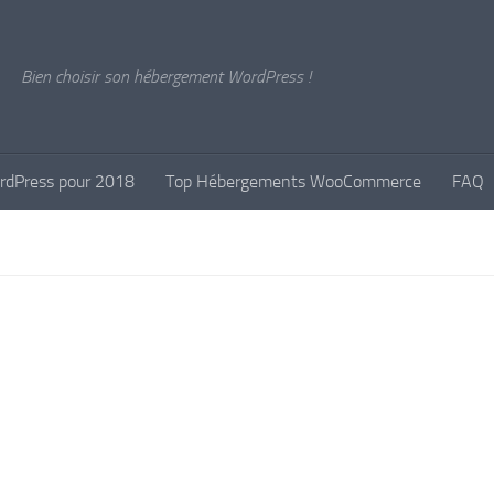
Bien choisir son hébergement WordPress !
rdPress pour 2018
Top Hébergements WooCommerce
FAQ