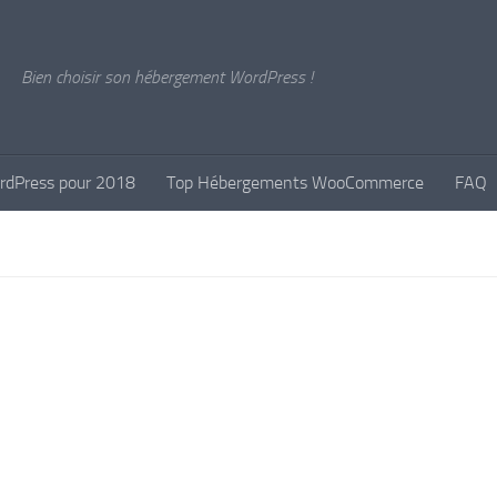
Bien choisir son hébergement WordPress !
rdPress pour 2018
Top Hébergements WooCommerce
FAQ